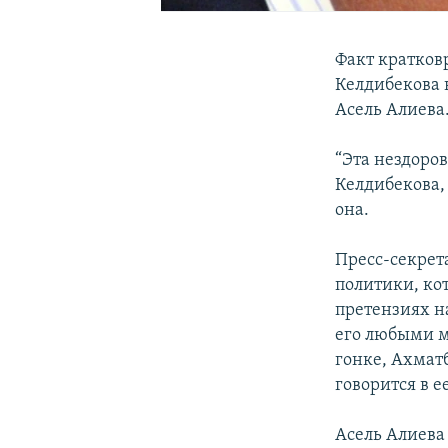
Факт кратков
Келдибекова 
Асель Алиева
“Эта нездоро
Келдибекова,
она.
Пресс-секрет
политики, ко
претензиях н
его любыми м
гонке, Ахмат
говорится в е
Асель Алиева