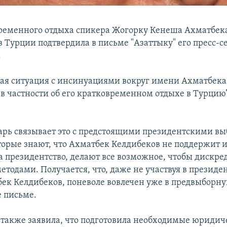
ременного отдыха спикера Жогорку Кенеша Ахматбек
в Турции подтвердила в письме "Азаттыку" его пресс-с
.
вая ситуация с инсинуациями вокруг имени Ахматбека
 в частности об его кратковременном отдыхе в Турцию”
арь связывает это с предстоящими президентскими вы
торые знают, что Ахматбек Келдибеков не поддержит и
а президентство, делают все возможное, чтобы дискре
етодами. Получается, что, даже не участвуя в президе
бек Келдибеков, поневоле вовлечен уже в предвыборную
е письме.
 также заявила, что подготовила необходимые юридич