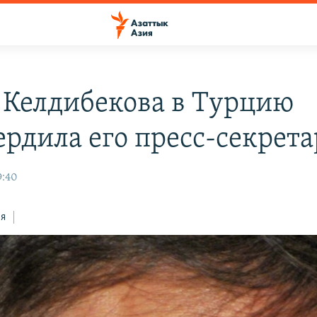
 Келдибекова в Турцию
ердила его пресс-секрета
9:40
ся