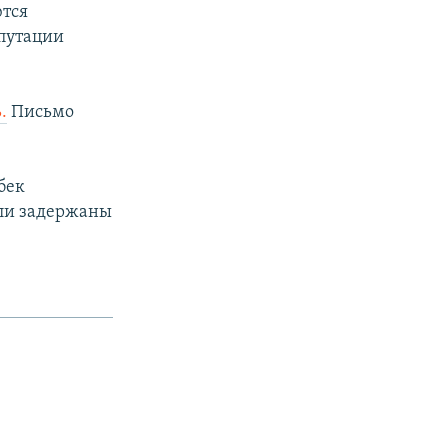
ются
путации
.
Письмо
бек
ыли задержаны