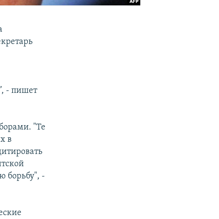
а
екретарь
, - пишет
борами. "Те
х в
дитировать
нтской
 борьбу", -
еские