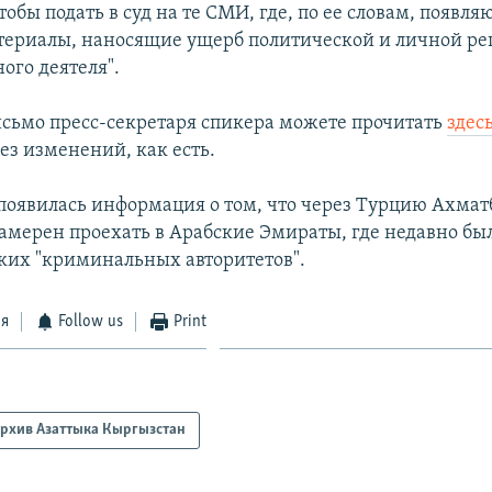
обы подать в суд на те СМИ, где, по ее словам, появля
териалы, наносящие ущерб политической и личной ре
ого деятеля".
сьмо пресс-секретаря спикера можете прочитать
здесь
ез изменений, как есть.
появилась информация о том, что через Турцию Ахмат
амерен проехать в Арабские Эмираты, где недавно б
ких "криминальных авторитетов".
ся
Follow us
Print
рхив Азаттыка Кыргызстан