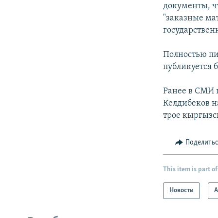
документы, чт
"заказные ма
государственн
Полностью пи
публикуется б
Ранее в СМИ 
Келдибеков н
трое кыргызс
Поделить
This item is part of
Новости
А