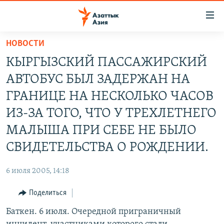
Доступность
ссылок
Вернуться
НОВОСТИ
к
ЦЕНТРАЛЬНАЯ АЗИЯ
КЫРГЫЗСКИЙ ПАССАЖИРСКИЙ
основному
НОВОСТИ
КАЗАХСТАН
содержанию
АВТОБУС БЫЛ ЗАДЕРЖАН НА
ВОЙНА В УКРАИНЕ
Вернутся
КЫРГЫЗСТАН
ГРАНИЦЕ НА НЕСКОЛЬКО ЧАСОВ
к
НА ДРУГИХ ЯЗЫКАХ
УЗБЕКИСТАН
ИЗ-ЗА ТОГО, ЧТО У ТРЕХЛЕТНЕГО
главной
ТАДЖИКИСТАН
ҚАЗАҚША
навигации
МАЛЫША ПРИ СЕБЕ НЕ БЫЛО
ПОДПИШИТЕСЬ НА НАС В СОЦСЕТЯХ
Вернутся
КЫРГЫЗЧА
СВИДЕТЕЛЬСТВА О РОЖДЕНИИ.
к
ЎЗБЕКЧА
поиску
6 июля 2005, 14:18
ТОҶИКӢ
Все сайты РСЕ/РС
Поделиться
TÜRKMENÇE
Баткен. 6 июля. Очередной приграничный