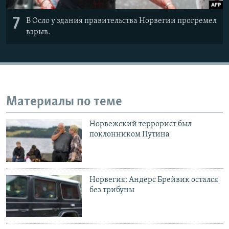
7
В Осло у здания правительства Норвегии прогремел
взрыв.
Материалы по теме
Норвежский террорист был
поклонником Путина
Норвегия: Андерс Брейвик остался
без трибуны