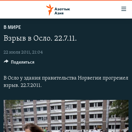
Доступность
ссылок
Вернуться
В МИРЕ
к
ЦЕНТРАЛЬНАЯ АЗИЯ
Взрыв в Осло. 22.7.11.
основному
НОВОСТИ
КАЗАХСТАН
содержанию
ВОЙНА В УКРАИНЕ
Вернутся
22 июля 2011, 21:04
КЫРГЫЗСТАН
к
Поделиться
НА ДРУГИХ ЯЗЫКАХ
УЗБЕКИСТАН
главной
ТАДЖИКИСТАН
ҚАЗАҚША
навигации
В Осло у здания правительства Норвегии прогремел
ПОДПИШИТЕСЬ НА НАС В СОЦСЕТЯХ
Вернутся
КЫРГЫЗЧА
взрыв. 22.7.2011.
к
ЎЗБЕКЧА
поиску
ТОҶИКӢ
Все сайты РСЕ/РС
TÜRKMENÇE