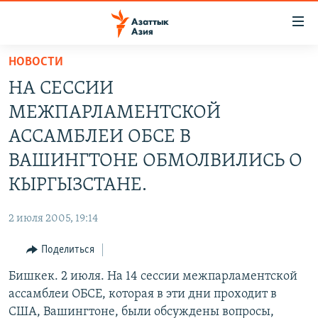
Доступность
ссылок
Вернуться
НОВОСТИ
к
ЦЕНТРАЛЬНАЯ АЗИЯ
НА СЕССИИ
основному
НОВОСТИ
КАЗАХСТАН
содержанию
МЕЖПАРЛАМЕНТСКОЙ
ВОЙНА В УКРАИНЕ
Вернутся
КЫРГЫЗСТАН
АССАМБЛЕИ ОБСЕ В
к
НА ДРУГИХ ЯЗЫКАХ
УЗБЕКИСТАН
ВАШИНГТОНЕ ОБМОЛВИЛИСЬ О
главной
ТАДЖИКИСТАН
ҚАЗАҚША
навигации
КЫРГЫЗСТАНЕ.
ПОДПИШИТЕСЬ НА НАС В СОЦСЕТЯХ
Вернутся
КЫРГЫЗЧА
к
2 июля 2005, 19:14
ЎЗБЕКЧА
поиску
Поделиться
ТОҶИКӢ
Все сайты РСЕ/РС
Бишкек. 2 июля. На 14 сессии межпарламентской
TÜRKMENÇE
ассамблеи ОБСЕ, которая в эти дни проходит в
США, Вашингтоне, были обсуждены вопросы,