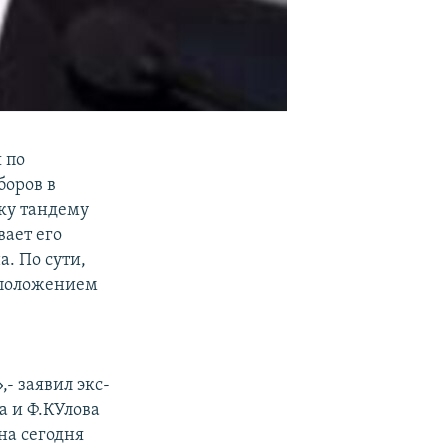
 по
боров в
ку тандему
вает его
. По сути,
 положением
- заявил экс-
а и Ф.КУлова
на сегодня