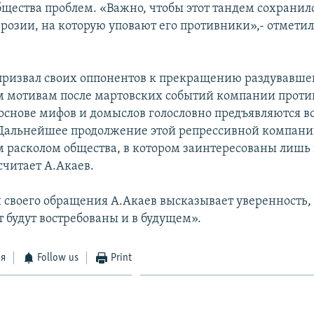
бщества проблем. «Важно, чтобы этот тандем сохранилс
розии, на которую уповают его противники»,- отметил
призвал своих оппонентов к прекращению раздувавше
 мотивам после мартовских событий компании против
основе мифов и домыслов голословно предъявляются 
Дальнейшее продолжение этой репрессивной компани
 расколом общества, в котором заинтересованы лиш
считает А.Акаев.
 своего обращения А.Акаев высказывает уверенность,
т будут востребованы и в будущем».
ся
Follow us
Print