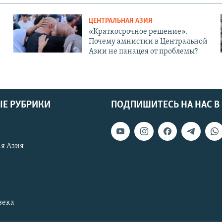
ЦЕНТРАЛЬНАЯ АЗИЯ
«Краткосрочное решение».
Почему амнистии в Центральной
Азии не панацея от проблемы?
Е РУБРИКИ
ПОДПИШИТЕСЬ НА НАС В
я Азия
века