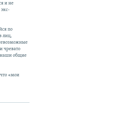
я и не
 экс-
йся по
 лиц,
всевозможные
и чревато
ь наши общие
 что «мои