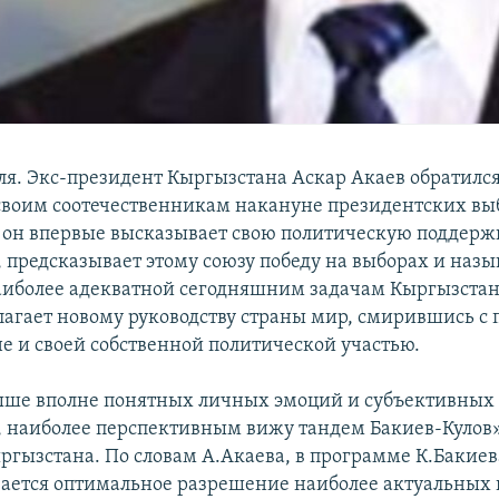
ля. Экс-президент Кыргызстана Аскар Акаев обратился
своим соотечественникам накануне президентских вы
м он впервые высказывает свою политическую поддерж
 предсказывает этому союзу победу на выборах и назы
иболее адекватной сегодняшним задачам Кыргызстана
лагает новому руководству страны мир, смирившись с
не и своей собственной политической участью.
ыше вполне понятных личных эмоций и субъективных
 наиболее перспективным вижу тандем Бакиев-Кулов»,
ргызстана. По словам А.Акаева, в программе К.Бакиев
ается оптимальное разрешение наиболее актуальных 