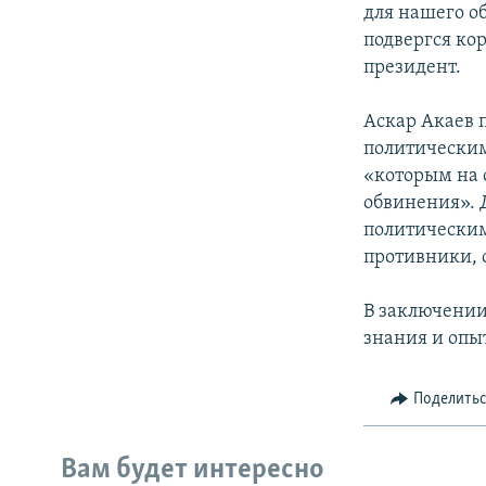
для нашего о
подвергся кор
президент.
Аскар Акаев 
политическим
«которым на 
обвинения». 
политическим
противники, 
В заключении
знания и опы
Поделить
Вам будет интересно