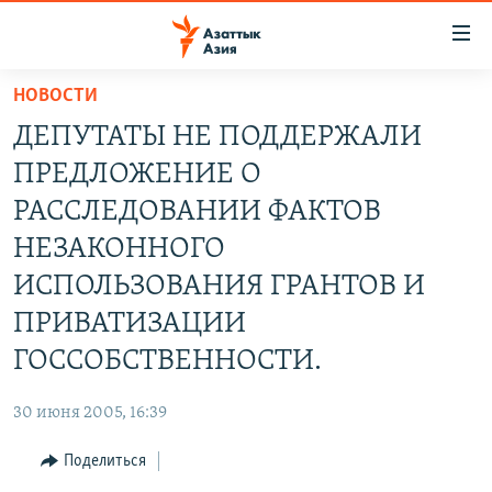
Доступность
ссылок
Вернуться
НОВОСТИ
к
ЦЕНТРАЛЬНАЯ АЗИЯ
ДЕПУТАТЫ НЕ ПОДДЕРЖАЛИ
основному
НОВОСТИ
КАЗАХСТАН
содержанию
ПРЕДЛОЖЕНИЕ О
ВОЙНА В УКРАИНЕ
Вернутся
КЫРГЫЗСТАН
РАССЛЕДОВАНИИ ФАКТОВ
к
НА ДРУГИХ ЯЗЫКАХ
УЗБЕКИСТАН
НЕЗАКОННОГО
главной
ТАДЖИКИСТАН
ҚАЗАҚША
навигации
ИСПОЛЬЗОВАНИЯ ГРАНТОВ И
ПОДПИШИТЕСЬ НА НАС В СОЦСЕТЯХ
Вернутся
КЫРГЫЗЧА
ПРИВАТИЗАЦИИ
к
ЎЗБЕКЧА
ГОССОБСТВЕННОСТИ.
поиску
ТОҶИКӢ
Все сайты РСЕ/РС
30 июня 2005, 16:39
TÜRKMENÇE
Поделиться