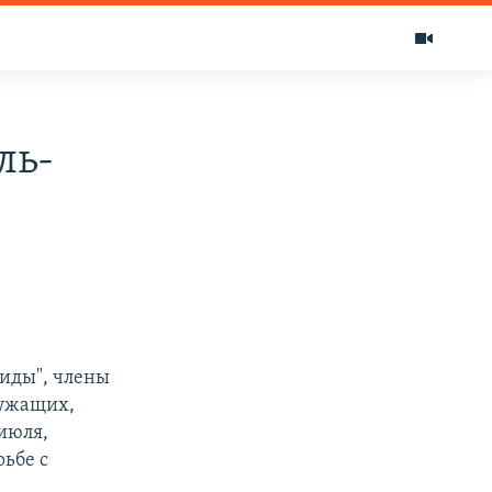
ль-
аиды", члены
лужащих,
 июля,
рьбе с