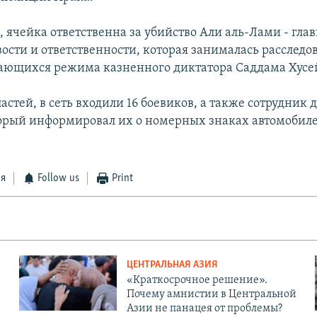
, ячейка ответственна за убийство Али аль-Лами - гл
вости и ответственности, которая занималась расслед
сающихся режима казненного диктатора Саддама Хусе
стей, в сеть входили 16 боевиков, а также сотрудник
орый информировал их о номерных знаках автомобил
ся
Follow us
Print
ЦЕНТРАЛЬНАЯ АЗИЯ
«Краткосрочное решение».
Почему амнистии в Центральной
Азии не панацея от проблемы?