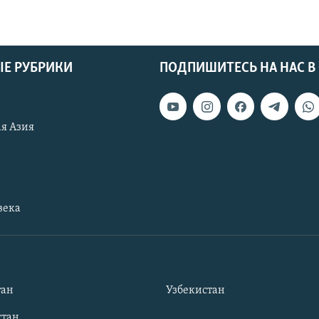
Е РУБРИКИ
ПОДПИШИТЕСЬ НА НАС В
я Азия
века
тан
Узбекистан
тан