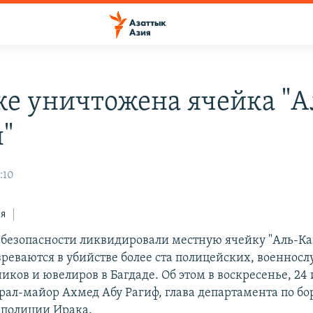
ке уничтожена ячейка "А
"
:10
ся
 безопасности ликвидировали местную ячейку "Аль-К
зреваются в убийстве более ста полицейских, военнос
иков и ювелиров в Багдаде. Об этом в воскресенье, 24
рал-майор Ахмед Абу Рагиф, глава департамента по бо
 полиции Ирака.