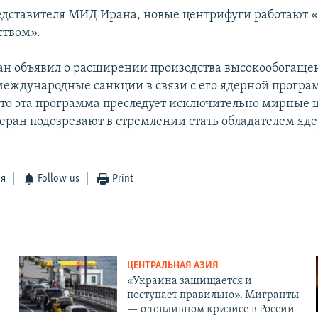
едставителя МИД Ирана, новые центрифуги работают «
ством».
ан объявил о расширении произодства высокообогащен
международные санкции в связи с его ядерной програ
что эта программа преследует исключительно мирные ц
геран подозревают в стремлении стать обладателем яд
ся
Follow us
Print
ЦЕНТРАЛЬНАЯ АЗИЯ
«Украина защищается и
поступает правильно». Мигранты
— о топливном кризисе в России