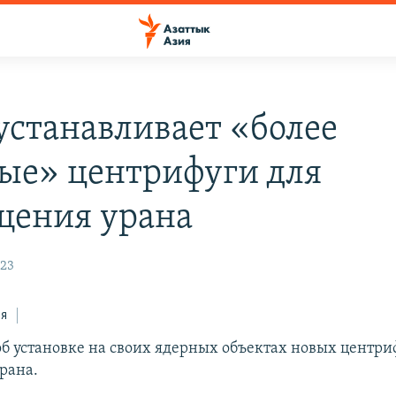
устанавливает «более
ые» центрифуги для
щения урана
:23
ся
об установке на своих ядерных объектах новых центри
рана.