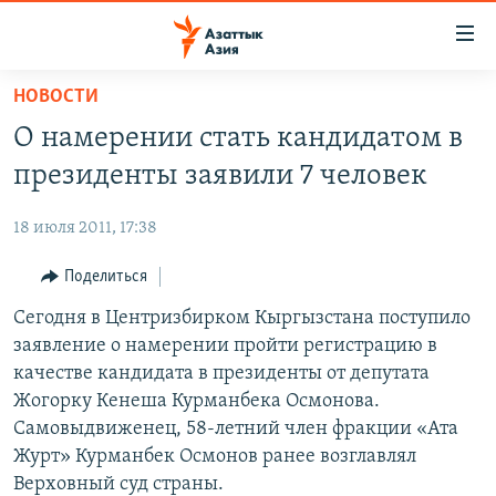
Доступность
ссылок
Вернуться
НОВОСТИ
к
ЦЕНТРАЛЬНАЯ АЗИЯ
О намерении стать кандидатом в
основному
НОВОСТИ
КАЗАХСТАН
содержанию
президенты заявили 7 человек
ВОЙНА В УКРАИНЕ
Вернутся
КЫРГЫЗСТАН
к
18 июля 2011, 17:38
НА ДРУГИХ ЯЗЫКАХ
УЗБЕКИСТАН
главной
Поделиться
ТАДЖИКИСТАН
ҚАЗАҚША
навигации
ПОДПИШИТЕСЬ НА НАС В СОЦСЕТЯХ
Вернутся
Сегодня в Центризбирком Кыргызстана поступило
КЫРГЫЗЧА
к
заявление о намерении пройти регистрацию в
ЎЗБЕКЧА
поиску
качестве кандидата в президенты от депутата
ТОҶИКӢ
Все сайты РСЕ/РС
Жогорку Кенеша Курманбека Осмонова.
Самовыдвиженец, 58-летний член фракции «Ата
TÜRKMENÇE
Журт» Курманбек Осмонов ранее возглавлял
Верховный суд страны.