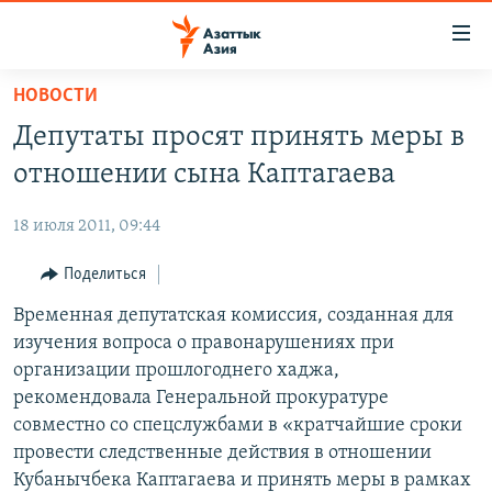
Доступность
ссылок
Вернуться
НОВОСТИ
к
ЦЕНТРАЛЬНАЯ АЗИЯ
Депутаты просят принять меры в
основному
НОВОСТИ
КАЗАХСТАН
содержанию
отношении сына Каптагаева
ВОЙНА В УКРАИНЕ
Вернутся
КЫРГЫЗСТАН
к
18 июля 2011, 09:44
НА ДРУГИХ ЯЗЫКАХ
УЗБЕКИСТАН
главной
Поделиться
ТАДЖИКИСТАН
ҚАЗАҚША
навигации
ПОДПИШИТЕСЬ НА НАС В СОЦСЕТЯХ
Вернутся
Временная депутатская комиссия, созданная для
КЫРГЫЗЧА
к
изучения вопроса о правонарушениях при
ЎЗБЕКЧА
поиску
организации прошлогоднего хаджа,
ТОҶИКӢ
Все сайты РСЕ/РС
рекомендовала Генеральной прокуратуре
совместно со спецслужбами в «кратчайшие сроки
TÜRKMENÇE
провести следственные действия в отношении
Кубанычбека Каптагаева и принять меры в рамках