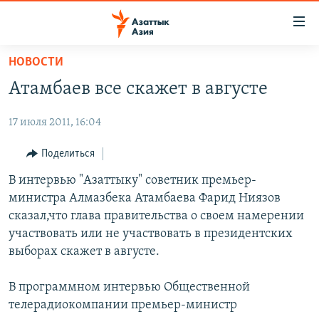
Доступность
ссылок
Вернуться
НОВОСТИ
к
ЦЕНТРАЛЬНАЯ АЗИЯ
Атамбаев все скажет в августе
основному
НОВОСТИ
КАЗАХСТАН
содержанию
17 июля 2011, 16:04
ВОЙНА В УКРАИНЕ
Вернутся
КЫРГЫЗСТАН
к
НА ДРУГИХ ЯЗЫКАХ
УЗБЕКИСТАН
Поделиться
главной
ТАДЖИКИСТАН
ҚАЗАҚША
В интервью "Азаттыку" советник премьер-
навигации
ПОДПИШИТЕСЬ НА НАС В СОЦСЕТЯХ
министра Алмазбека Атамбаева Фарид Ниязов
Вернутся
КЫРГЫЗЧА
сказал,что глава правительства о своем намерении
к
ЎЗБЕКЧА
участвовать или не участвовать в президентских
поиску
выборах скажет в августе.
ТОҶИКӢ
Все сайты РСЕ/РС
TÜRKMENÇE
В программном интервью Общественной
телерадиокомпании премьер-министр