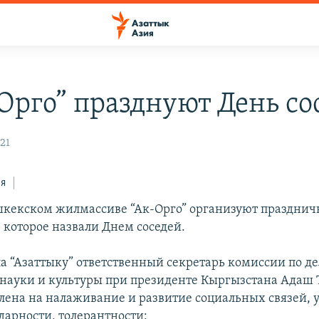
-Орго” празднуют День со
:21
ся
шкекском жилмассиве “Ак-Орго” организуют празднич
 которое назвали Днем соседей.
ла “Азаттыку” ответственный секретарь комиссии по д
 науки и культуры при президенте Кыргызстана Адаш 
лена на налаживание и развитие социальных связей, 
дарности, толерантности: