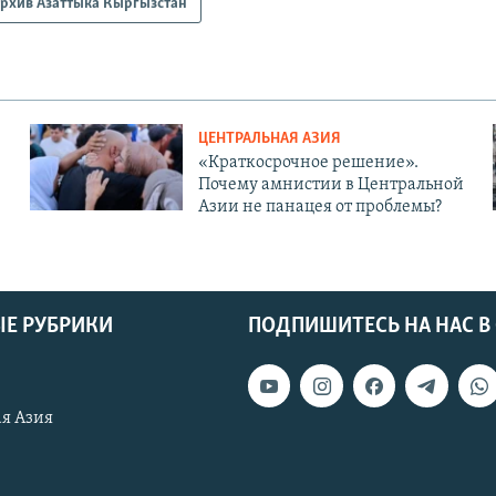
рхив Азаттыка Кыргызстан
ЦЕНТРАЛЬНАЯ АЗИЯ
«Краткосрочное решение».
Почему амнистии в Центральной
Азии не панацея от проблемы?
Е РУБРИКИ
ПОДПИШИТЕСЬ НА НАС В
я Азия