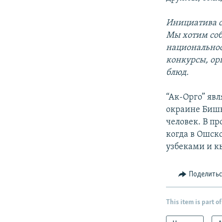
Инициатива о
Мы хотим соб
национальнос
конкурсы, ор
блюд.
“Ак-Орго” яв
окраине Бишк
человек. В п
когда в Ошск
узбеками и к
Поделить
This item is part of