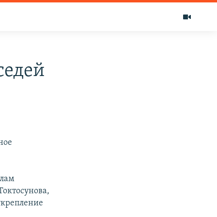
седей
ное
елам
Токтосунова,
укрепление