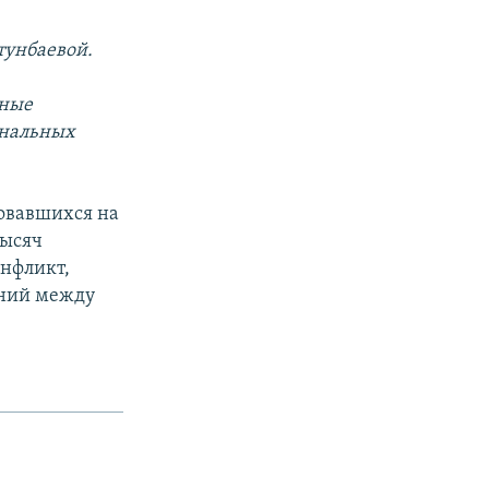
тунбаевой.
чные
ональных
зовавшихся на
тысяч
нфликт,
ений между