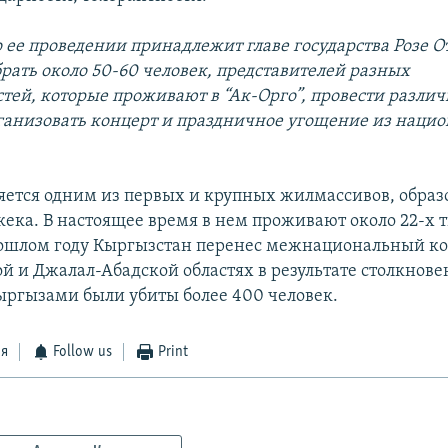
 ее проведении принадлежит главе государства Розе О
рать около 50-60 человек, представителей разных
тей, которые проживают в “Ак-Орго”, провести разли
ганизовать концерт и праздничное угощение из наци
ляется одним из первых и крупных жилмассивов, обра
ека. В настоящее время в нем проживают около 22-х 
рошлом году Кыргызстан перенес межнациональный ко
ой и Джалал-Абадской областях в результате столкнов
ыргызами были убиты более 400 человек.
ся
Follow us
Print