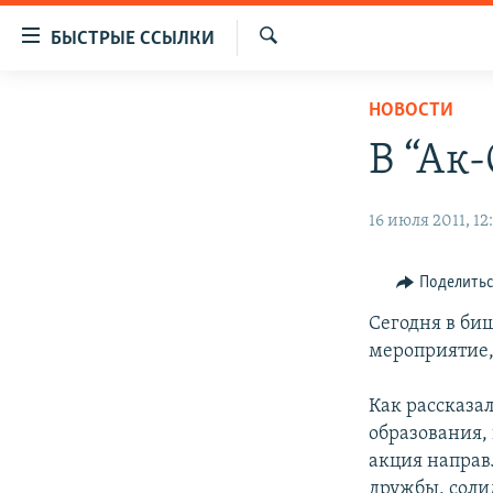
Доступность
БЫСТРЫЕ ССЫЛКИ
ссылок
Искать
Вернуться
ЦЕНТРАЛЬНАЯ АЗИЯ
НОВОСТИ
к
НОВОСТИ
КАЗАХСТАН
основному
В “Ак
содержанию
ВОЙНА В УКРАИНЕ
КЫРГЫЗСТАН
Вернутся
НА ДРУГИХ ЯЗЫКАХ
УЗБЕКИСТАН
16 июля 2011, 12
к
главной
ТАДЖИКИСТАН
ҚАЗАҚША
навигации
Поделить
КЫРГЫЗЧА
Вернутся
Сегодня в би
к
ЎЗБЕКЧА
мероприятие,
поиску
ТОҶИКӢ
Как рассказа
TÜRKMENÇE
образования,
акция направ
дружбы, соли