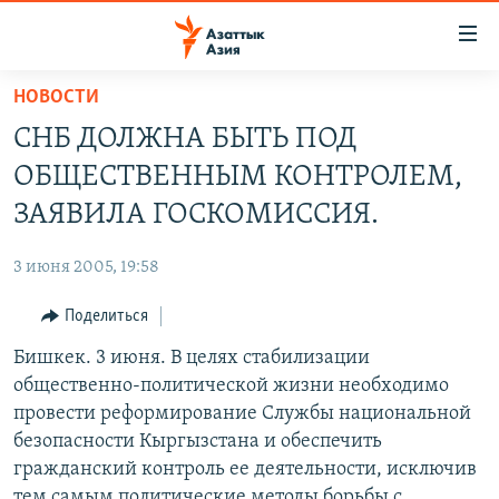
Доступность
ссылок
Вернуться
НОВОСТИ
к
ЦЕНТРАЛЬНАЯ АЗИЯ
СНБ ДОЛЖНА БЫТЬ ПОД
основному
НОВОСТИ
КАЗАХСТАН
содержанию
ОБЩЕСТВЕННЫМ КОНТРОЛЕМ,
ВОЙНА В УКРАИНЕ
Вернутся
КЫРГЫЗСТАН
ЗАЯВИЛА ГОСКОМИССИЯ.
к
НА ДРУГИХ ЯЗЫКАХ
УЗБЕКИСТАН
главной
3 июня 2005, 19:58
ТАДЖИКИСТАН
ҚАЗАҚША
навигации
ПОДПИШИТЕСЬ НА НАС В СОЦСЕТЯХ
Вернутся
Поделиться
КЫРГЫЗЧА
к
Бишкек. 3 июня. В целях стабилизации
ЎЗБЕКЧА
поиску
общественно-политической жизни необходимо
ТОҶИКӢ
Все сайты РСЕ/РС
провести реформирование Службы национальной
безопасности Кыргызстана и обеспечить
TÜRKMENÇE
гражданский контроль ее деятельности, исключив
тем самым политические методы борьбы с