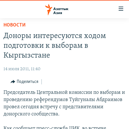
Доступность
ссылок
Вернуться
НОВОСТИ
к
ЦЕНТРАЛЬНАЯ АЗИЯ
Доноры интересуются ходом
основному
НОВОСТИ
КАЗАХСТАН
содержанию
подготовки к выборам в
ВОЙНА В УКРАИНЕ
Вернутся
КЫРГЫЗСТАН
Кыргызстане
к
НА ДРУГИХ ЯЗЫКАХ
УЗБЕКИСТАН
главной
14 июля 2011, 11:40
ТАДЖИКИСТАН
ҚАЗАҚША
навигации
ПОДПИШИТЕСЬ НА НАС В СОЦСЕТЯХ
Вернутся
Поделиться
КЫРГЫЗЧА
к
Председатель Центральной комиссии по выборам и
ЎЗБЕКЧА
поиску
проведению референдумов Туйгуналы Абдраимов
ТОҶИКӢ
Все сайты РСЕ/РС
провел сегодня встречу с представителями
донорского сообщества.
TÜRKMENÇE
Как сообщает пресс-служба ЦИК, во встрече