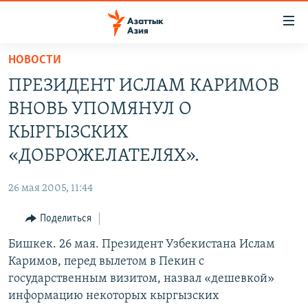
Доступность
ссылок
Вернуться
НОВОСТИ
к
ЦЕНТРАЛЬНАЯ АЗИЯ
ПРЕЗИДЕНТ ИСЛАМ КАРИМОВ
основному
НОВОСТИ
КАЗАХСТАН
содержанию
ВНОВЬ УПОМЯНУЛ О
ВОЙНА В УКРАИНЕ
Вернутся
КЫРГЫЗСТАН
КЫРГЫЗСКИХ
к
НА ДРУГИХ ЯЗЫКАХ
УЗБЕКИСТАН
«ДОБРОЖЕЛАТЕЛЯХ».
главной
ТАДЖИКИСТАН
ҚАЗАҚША
навигации
ПОДПИШИТЕСЬ НА НАС В СОЦСЕТЯХ
26 мая 2005, 11:44
Вернутся
КЫРГЫЗЧА
к
Поделиться
ЎЗБЕКЧА
поиску
Бишкек. 26 мая. Президент Узбекистана Ислам
ТОҶИКӢ
Все сайты РСЕ/РС
Каримов, перед вылетом в Пекин с
TÜRKMENÇE
государственным визитом, назвал «дешевкой»
информацию некоторых кыргызских