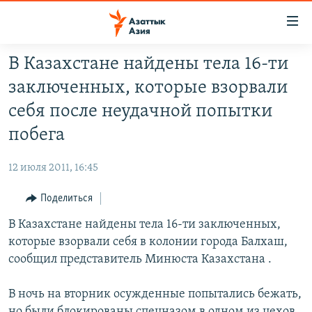
Доступность
ссылок
Вернуться
В Казахстане найдены тела 16-ти
к
ЦЕНТРАЛЬНАЯ АЗИЯ
заключенных, которые взорвали
основному
НОВОСТИ
КАЗАХСТАН
содержанию
себя после неудачной попытки
ВОЙНА В УКРАИНЕ
Вернутся
КЫРГЫЗСТАН
побега
к
НА ДРУГИХ ЯЗЫКАХ
УЗБЕКИСТАН
главной
12 июля 2011, 16:45
ТАДЖИКИСТАН
ҚАЗАҚША
навигации
ПОДПИШИТЕСЬ НА НАС В СОЦСЕТЯХ
Вернутся
Поделиться
КЫРГЫЗЧА
к
В Казахстане найдены тела 16-ти заключенных,
ЎЗБЕКЧА
поиску
которые взорвали себя в колонии города Балхаш,
ТОҶИКӢ
Все сайты РСЕ/РС
сообщил представитель Минюста Казахстана .
TÜRKMENÇE
В ночь на вторник осужденные попытались бежать,
но были блокированы спецназом в одном из цехов