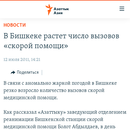
Доступность
ссылок
Вернуться
НОВОСТИ
к
ЦЕНТРАЛЬНАЯ АЗИЯ
В Бишкеке растет число вызовов
основному
НОВОСТИ
КАЗАХСТАН
содержанию
«скорой помощи»
ВОЙНА В УКРАИНЕ
Вернутся
КЫРГЫЗСТАН
к
12 июля 2011, 14:21
НА ДРУГИХ ЯЗЫКАХ
УЗБЕКИСТАН
главной
Поделиться
ТАДЖИКИСТАН
ҚАЗАҚША
навигации
ПОДПИШИТЕСЬ НА НАС В СОЦСЕТЯХ
Вернутся
В связи с аномально жаркой погодой в Бишкеке
КЫРГЫЗЧА
к
резко возросло количество вызовов скорой
ЎЗБЕКЧА
поиску
медицинской помощи.
ТОҶИКӢ
Все сайты РСЕ/РС
Как рассказал «Азаттыку» заведующий отделением
TÜRKMENÇE
реанимации Бишкекской станции скорой
медицинской помощи Болот Абдылдаев, в день