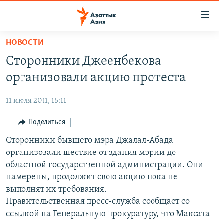
Доступность
ссылок
Вернуться
НОВОСТИ
к
ЦЕНТРАЛЬНАЯ АЗИЯ
Сторонники Джеенбекова
основному
НОВОСТИ
КАЗАХСТАН
содержанию
организовали акцию протеста
ВОЙНА В УКРАИНЕ
Вернутся
КЫРГЫЗСТАН
к
11 июля 2011, 15:11
НА ДРУГИХ ЯЗЫКАХ
УЗБЕКИСТАН
главной
Поделиться
ТАДЖИКИСТАН
ҚАЗАҚША
навигации
ПОДПИШИТЕСЬ НА НАС В СОЦСЕТЯХ
Вернутся
Сторонники бывшего мэра Джалал-Абада
КЫРГЫЗЧА
к
организовали шествие от здания мэрии до
ЎЗБЕКЧА
поиску
областной государственной администрации. Они
ТОҶИКӢ
Все сайты РСЕ/РС
намерены, продолжит свою акцию пока не
выполнят их требования.
TÜRKMENÇE
Правительственная пресс-служба сообщает со
ссылкой на Генеральную прокуратуру, что Максата