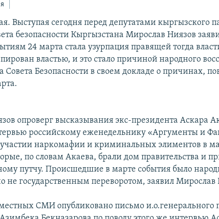
ся
ая. Выступая сегодня перед депутатами кыргызского 
вета безопасности Кыргызстана Мирослав Ниязов заяви
бытиям 24 марта стала узурпация правящей тогда власт
пирован властью, и это стало причиной народного вос
ва Совета Безопасности в своем докладе о причинах, п
арта.
зов опроверг высказывания экс-президента Аскара Ак
тервью российскому еженедельнику «Аргументы и Ф
 участии наркомафии и криминальных элиментов в м
орые, по словам Акаева, брали дом правительства и п
ному путчу. Происшедшие в марте события было наро
но не государственным переворотом, заявил Мирослав 
 местных СМИ опубликовано письмо и.о.генерального 
Азимбека Бекназарова по поводу этого же интервью А