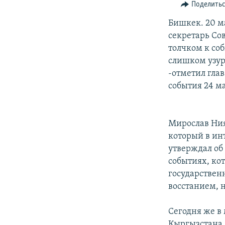
Поделить
Бишкек. 20 м
секретарь Со
толчком к со
слишком узур
-отметил гла
события 24 м
Мирослав Ния
который в ин
утверждал об
событиях, кот
государствен
восстанием, 
Сегодня же в
Кыргызстана 