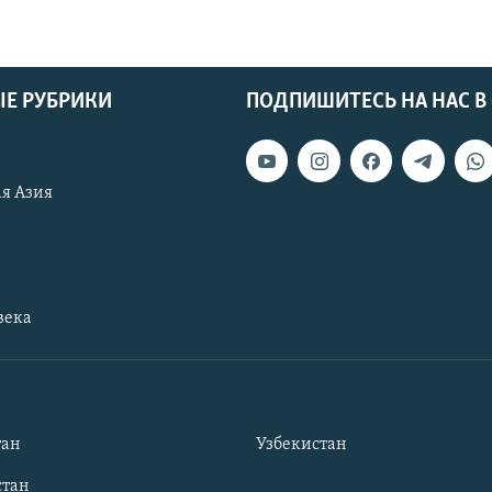
Е РУБРИКИ
ПОДПИШИТЕСЬ НА НАС В
я Азия
века
тан
Узбекистан
тан