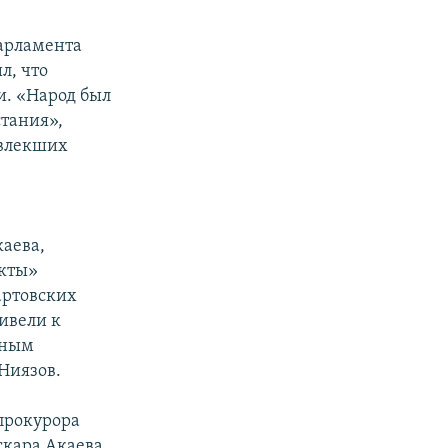
парламента
л, что
и. «Народ был
стания»,
овлекших
аева,
акты»
артовских
ривели к
дным
Ниязов.
прокурора
скара Акаева