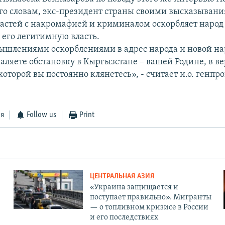
его словам, экс-президент страны своими высказывани
стей с накромафией и криминалом оскорбляет народ
 его легитимную власть.
шлениями оскорблениями в адрес народа и новой н
аляете обстановку в Кыргызстане – вашей Родине, в в
оторой вы постоянно клянетесь», - считает и.о. генпр
ся
Follow us
Print
ЦЕНТРАЛЬНАЯ АЗИЯ
«Украина защищается и
поступает правильно». Мигранты
— о топливном кризисе в России
и его последствиях