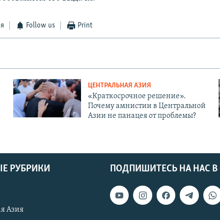
ся
Follow us
Print
ЦЕНТРАЛЬНАЯ АЗИЯ
«Краткосрочное решение».
Почему амнистии в Центральной
Азии не панацея от проблемы?
Е РУБРИКИ
ПОДПИШИТЕСЬ НА НАС В
я Азия