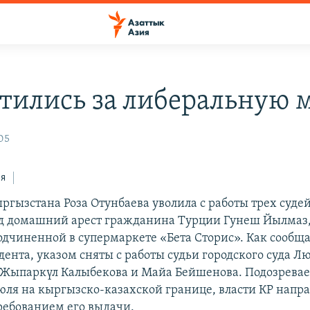
тились за либеральную 
05
ся
ргызстана Роза Отунбаева уволила с работы трех суде
д домашний арест гражданина Турции Гунеш Йылмаз,
одчиненной в супермаркете «Бета Сторис». Как сообща
дента, указом сняты с работы судьи городского суда 
 Жыпаркүл Калыбекова и Майа Бейшенова. Подозрева
юля на кыргызско-казахской границе, власти КР напра
требованием его выдачи.