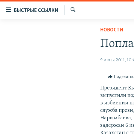
Доступность
БЫСТРЫЕ ССЫЛКИ
ссылок
Искать
Вернуться
ЦЕНТРАЛЬНАЯ АЗИЯ
НОВОСТИ
к
НОВОСТИ
КАЗАХСТАН
основному
Попла
содержанию
ВОЙНА В УКРАИНЕ
КЫРГЫЗСТАН
Вернутся
НА ДРУГИХ ЯЗЫКАХ
УЗБЕКИСТАН
9 июля 2011, 10:
к
главной
ТАДЖИКИСТАН
ҚАЗАҚША
навигации
Поделить
КЫРГЫЗЧА
Вернутся
Президент Кы
к
ЎЗБЕКЧА
выпустили по
поиску
ТОҶИКӢ
в избиении п
служба прези
TÜRKMENÇE
Нарымбаева,
задержан 6 и
Казахстан с 