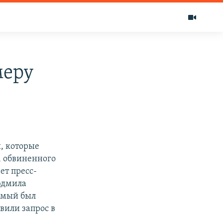
меру
й, которые
 обвиненного
ет пресс-
Людмила
емый был
вили запрос в