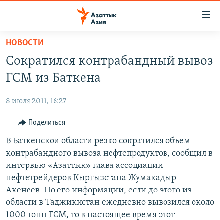
Доступность
ссылок
Вернуться
НОВОСТИ
к
ЦЕНТРАЛЬНАЯ АЗИЯ
Сократился контрабандный вывоз
основному
НОВОСТИ
КАЗАХСТАН
содержанию
ГСМ из Баткена
ВОЙНА В УКРАИНЕ
Вернутся
КЫРГЫЗСТАН
к
8 июля 2011, 16:27
НА ДРУГИХ ЯЗЫКАХ
УЗБЕКИСТАН
главной
Поделиться
ТАДЖИКИСТАН
ҚАЗАҚША
навигации
ПОДПИШИТЕСЬ НА НАС В СОЦСЕТЯХ
Вернутся
В Баткенской области резко сократился объем
КЫРГЫЗЧА
к
контрабандного вывоза нефтепродуктов, сообщил в
ЎЗБЕКЧА
поиску
интервью «Азаттык» глава ассоциации
ТОҶИКӢ
Все сайты РСЕ/РС
нефтетрейдеров Кыргызстана Жумакадыр
Акенеев. По его информации, если до этого из
TÜRKMENÇE
области в Таджикистан ежедневно вывозился около
1000 тонн ГСМ, то в настоящее время этот