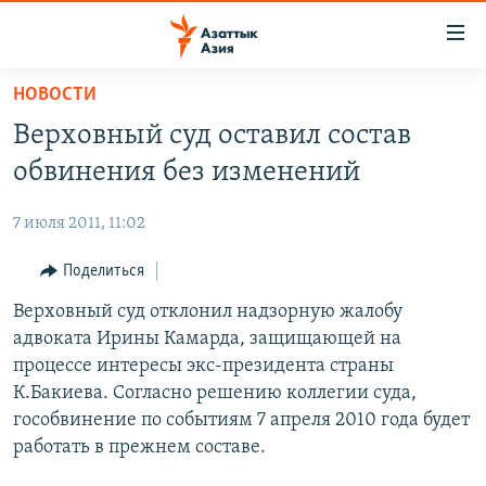
Доступность
ссылок
Вернуться
НОВОСТИ
к
ЦЕНТРАЛЬНАЯ АЗИЯ
Верховный суд оставил состав
основному
НОВОСТИ
КАЗАХСТАН
содержанию
обвинения без изменений
ВОЙНА В УКРАИНЕ
Вернутся
КЫРГЫЗСТАН
к
7 июля 2011, 11:02
НА ДРУГИХ ЯЗЫКАХ
УЗБЕКИСТАН
главной
Поделиться
ТАДЖИКИСТАН
ҚАЗАҚША
навигации
ПОДПИШИТЕСЬ НА НАС В СОЦСЕТЯХ
Вернутся
Верховный суд отклонил надзорную жалобу
КЫРГЫЗЧА
к
адвоката Ирины Камарда, защищающей на
ЎЗБЕКЧА
поиску
процессе интересы экс-президента страны
ТОҶИКӢ
Все сайты РСЕ/РС
К.Бакиева. Согласно решению коллегии суда,
гособвинение по событиям 7 апреля 2010 года будет
TÜRKMENÇE
работать в прежнем составе.