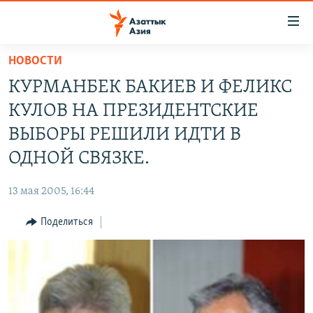
Доступность
ссылок
Вернуться
НОВОСТИ
к
ЦЕНТРАЛЬНАЯ АЗИЯ
КУРМАНБЕК БАКИЕВ И ФЕЛИКС
основному
НОВОСТИ
КАЗАХСТАН
содержанию
КУЛОВ НА ПРЕЗИДЕНТСКИЕ
ВОЙНА В УКРАИНЕ
Вернутся
КЫРГЫЗСТАН
ВЫБОРЫ РЕШИЛИ ИДТИ В
к
НА ДРУГИХ ЯЗЫКАХ
УЗБЕКИСТАН
ОДНОЙ СВЯЗКЕ.
главной
ТАДЖИКИСТАН
ҚАЗАҚША
навигации
ПОДПИШИТЕСЬ НА НАС В СОЦСЕТЯХ
13 мая 2005, 16:44
Вернутся
КЫРГЫЗЧА
к
Поделиться
ЎЗБЕКЧА
поиску
ТОҶИКӢ
Все сайты РСЕ/РС
TÜRKMENÇE