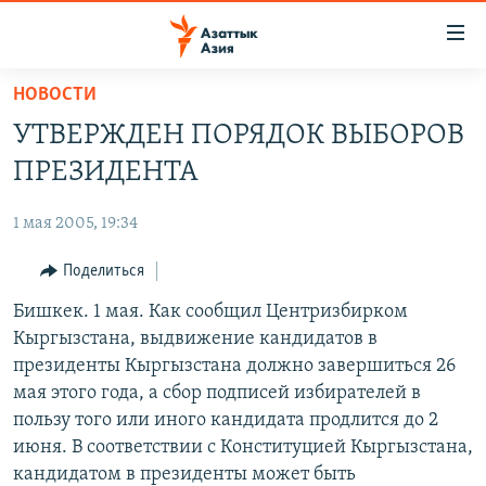
Доступность
ссылок
Вернуться
НОВОСТИ
к
ЦЕНТРАЛЬНАЯ АЗИЯ
УТВЕРЖДЕН ПОРЯДОК ВЫБОРОВ
основному
НОВОСТИ
КАЗАХСТАН
содержанию
ПРЕЗИДЕНТА
ВОЙНА В УКРАИНЕ
Вернутся
КЫРГЫЗСТАН
к
1 мая 2005, 19:34
НА ДРУГИХ ЯЗЫКАХ
УЗБЕКИСТАН
главной
Поделиться
ТАДЖИКИСТАН
ҚАЗАҚША
навигации
ПОДПИШИТЕСЬ НА НАС В СОЦСЕТЯХ
Вернутся
Бишкек. 1 мая. Как сообщил Центризбирком
КЫРГЫЗЧА
к
Кыргызстана, выдвижение кандидатов в
ЎЗБЕКЧА
поиску
президенты Кыргызстана должно завершиться 26
ТОҶИКӢ
Все сайты РСЕ/РС
мая этого года, а сбор подписей избирателей в
пользу того или иного кандидата продлится до 2
TÜRKMENÇE
июня. В соответствии с Конституцией Кыргызстана,
кандидатом в президенты может быть