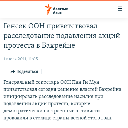
Доступность
ссылок
Вернуться
Генсек ООН приветствовал
к
ЦЕНТРАЛЬНАЯ АЗИЯ
расследование подавления акций
основному
НОВОСТИ
КАЗАХСТАН
содержанию
протеста в Бахрейне
ВОЙНА В УКРАИНЕ
Вернутся
КЫРГЫЗСТАН
к
1 июля 2011, 11:05
НА ДРУГИХ ЯЗЫКАХ
УЗБЕКИСТАН
главной
Поделиться
ТАДЖИКИСТАН
ҚАЗАҚША
навигации
ПОДПИШИТЕСЬ НА НАС В СОЦСЕТЯХ
Вернутся
Генеральный секретарь ООН Пан Ги Мун
КЫРГЫЗЧА
к
приветствовал сегодня решение властей Бахрейна
ЎЗБЕКЧА
поиску
инициировать расследование насилия при
ТОҶИКӢ
Все сайты РСЕ/РС
подавлении акций протеста, которые
демократически настроенные активисты
TÜRKMENÇE
проводили в столице страны весной этого года.