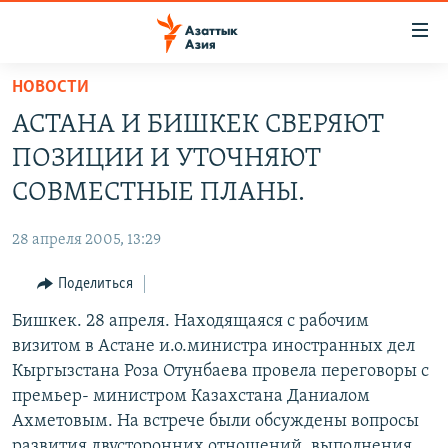
Доступность
ссылок
Вернуться
НОВОСТИ
к
ЦЕНТРАЛЬНАЯ АЗИЯ
АСТАНА И БИШКЕК СВЕРЯЮТ
основному
НОВОСТИ
КАЗАХСТАН
содержанию
ПОЗИЦИИ И УТОЧНЯЮТ
ВОЙНА В УКРАИНЕ
Вернутся
КЫРГЫЗСТАН
СОВМЕСТНЫЕ ПЛАНЫ.
к
НА ДРУГИХ ЯЗЫКАХ
УЗБЕКИСТАН
главной
28 апреля 2005, 13:29
ТАДЖИКИСТАН
ҚАЗАҚША
навигации
ПОДПИШИТЕСЬ НА НАС В СОЦСЕТЯХ
Вернутся
Поделиться
КЫРГЫЗЧА
к
Бишкек. 28 апреля. Находящаяся с рабочим
ЎЗБЕКЧА
поиску
визитом в Астане и.о.министра иностранных дел
ТОҶИКӢ
Все сайты РСЕ/РС
Кыргызстана Роза Отунбаева провела переговоры с
премьер- министром Казахстана Даниалом
TÜRKMENÇE
Ахметовым. На встрече были обсуждены вопросы
развития двусторонних отношений, выполнения