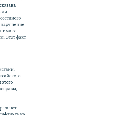
ысказана
ории
 соседнего
в нарушение
ринимают
ы. Этот факт
йствий,
Аксайского
 этого
асправы,
выражают
онфликта на