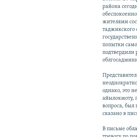
района сегод
обеспокоенно
жителями сос
таджикского 
государствен
попытки само
подтвердили 
облгосадмин
Представител
неоднократно
однако, это н
айылокмоту, 
вопроса, был
сказано в пис
В письме обл
тревогу по п