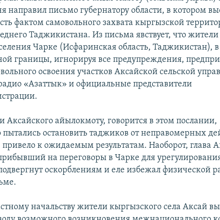
ня направил письмо губернатору области, в котором в
сть фактом самовольного захвата кыргызской террит
еднего Таджикистана. Из письма явствует, что жители
селения Чарке (Исфаринская область, Таджикистан), 
ной границы, игнорируя все предупреждения, предп
вольного освоения участков Аксайской сельской управ
радио «Азаттык» и официальные представители
истрации.
и Аксайского айылокмоту, говорится в этом послании,
 пытались остановить таджиков от неправомерных де
е привело к ожидаемым результатам. Наоборот, глава 
прибывший на переговоры в Чарке для урегулирования
 подвергнут оскорблениям и еле избежал физической р
ьме.
астному начальству жители кыргызского села Аксай 
оводу возможного возникновения межнационального к