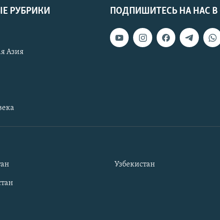
Е РУБРИКИ
ПОДПИШИТЕСЬ НА НАС В
я Азия
века
тан
Узбекистан
тан