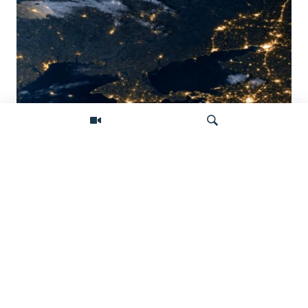
Донбасс во тьме: снимки со спутника
показывают депопуляцию
Искать