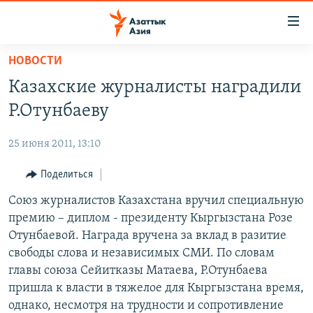
Доступность
ссылок
Вернуться
НОВОСТИ
к
ЦЕНТРАЛЬНАЯ АЗИЯ
Казахские журналисты наградили
основному
НОВОСТИ
КАЗАХСТАН
содержанию
Р.Отунбаеву
ВОЙНА В УКРАИНЕ
Вернутся
КЫРГЫЗСТАН
к
25 июня 2011, 13:10
НА ДРУГИХ ЯЗЫКАХ
УЗБЕКИСТАН
главной
Поделиться
ТАДЖИКИСТАН
ҚАЗАҚША
навигации
ПОДПИШИТЕСЬ НА НАС В СОЦСЕТЯХ
Вернутся
Союз журналистов Казахстана вручил специальную
КЫРГЫЗЧА
к
премию – диплом - президенту Кыргызстана Розе
ЎЗБЕКЧА
поиску
Отунбаевой. Награда вручена за вклад в разитие
ТОҶИКӢ
Все сайты РСЕ/РС
свободы слова и независимых СМИ. По словам
главы союза Сейитказы Матаева, Р.Отунбаева
TÜRKMENÇE
пришла к власти в тяжелое для Кыргызстана время,
однако, несмотря на трудности и сопротивление