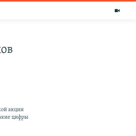
ков
кой акции
Такие цифры