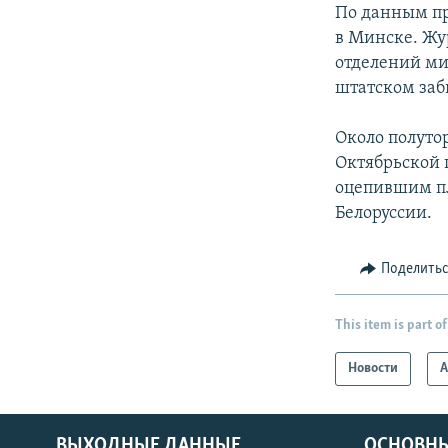
По данным пр
в Минске. Жу
отделений ми
штатском заб
Около полутор
Октябрьской 
оцепившим пл
Белоруссии.
Поделить
This item is part of
Новости
А
ВЫХОДНЫЕ ДАННЫЕ
ОСНОВНЫ