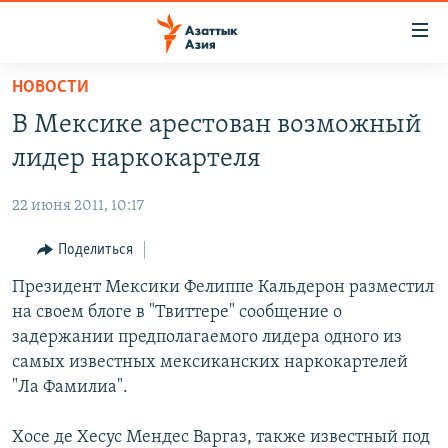
Доступность
ссылок
Вернуться
НОВОСТИ
к
ЦЕНТРАЛЬНАЯ АЗИЯ
В Мексике арестован возможный
основному
НОВОСТИ
КАЗАХСТАН
содержанию
лидер наркокартеля
ВОЙНА В УКРАИНЕ
Вернутся
КЫРГЫЗСТАН
к
22 июня 2011, 10:17
НА ДРУГИХ ЯЗЫКАХ
УЗБЕКИСТАН
главной
Поделиться
ТАДЖИКИСТАН
ҚАЗАҚША
навигации
ПОДПИШИТЕСЬ НА НАС В СОЦСЕТЯХ
Вернутся
Президент Мексики Фелиппе Кальдерон разместил
КЫРГЫЗЧА
к
на своем блоге в "Твиттере" сообщение о
ЎЗБЕКЧА
поиску
задержании предполагаемого лидера одного из
ТОҶИКӢ
Все сайты РСЕ/РС
самых известных мексиканских наркокартелей
"Ла Фамилиа".
TÜRKMENÇE
Хосе де Хесус Мендес Варгаз, также известный под