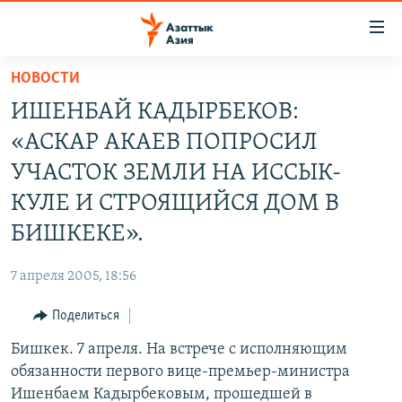
Доступность
ссылок
Вернуться
НОВОСТИ
к
ЦЕНТРАЛЬНАЯ АЗИЯ
ИШЕНБАЙ КАДЫРБЕКОВ:
основному
НОВОСТИ
КАЗАХСТАН
содержанию
«АСКАР АКАЕВ ПОПРОСИЛ
ВОЙНА В УКРАИНЕ
Вернутся
КЫРГЫЗСТАН
УЧАСТОК ЗЕМЛИ НА ИССЫК-
к
НА ДРУГИХ ЯЗЫКАХ
УЗБЕКИСТАН
КУЛЕ И СТРОЯЩИЙСЯ ДОМ В
главной
ТАДЖИКИСТАН
ҚАЗАҚША
навигации
БИШКЕКЕ».
ПОДПИШИТЕСЬ НА НАС В СОЦСЕТЯХ
Вернутся
КЫРГЫЗЧА
к
7 апреля 2005, 18:56
ЎЗБЕКЧА
поиску
Поделиться
ТОҶИКӢ
Все сайты РСЕ/РС
Бишкек. 7 апреля. На встрече с исполняющим
TÜRKMENÇE
обязанности первого вице-премьер-министра
Ишенбаем Кадырбековым, прошедшей в