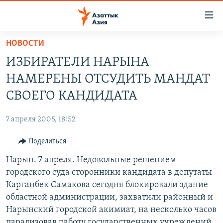
Доступность
ссылок
Вернуться
НОВОСТИ
к
ЦЕНТРАЛЬНАЯ АЗИЯ
ИЗБИРАТЕЛИ НАРЫНА
основному
НОВОСТИ
КАЗАХСТАН
содержанию
НАМЕРЕНЫ ОТСУДИТЬ МАНДАТ
ВОЙНА В УКРАИНЕ
Вернутся
КЫРГЫЗСТАН
СВОЕГО КАНДИДАТА
к
НА ДРУГИХ ЯЗЫКАХ
УЗБЕКИСТАН
главной
7 апреля 2005, 18:52
ТАДЖИКИСТАН
ҚАЗАҚША
навигации
ПОДПИШИТЕСЬ НА НАС В СОЦСЕТЯХ
Вернутся
Поделиться
КЫРГЫЗЧА
к
Нарын. 7 апреля. Недовольные решением
ЎЗБЕКЧА
поиску
городского суда сторонники кандидата в депутаты
ТОҶИКӢ
Все сайты РСЕ/РС
Карганбек Самакова сегодня блокировали здание
областной администрации, захватили районный и
TÜRKMENÇE
Нарынский городской акимиат, на несколько часов
парализовав работу государственных учреждений.