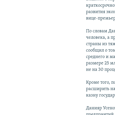
краткосрочно
развития эко
вице-премьер
По словам Да
человека, а 
страны из тя
сообщил о то
среднего и м
размере 25 м
не на 30 проц
Кроме того, п
расширить на
казну государ
Данияр Усено
предприятий,