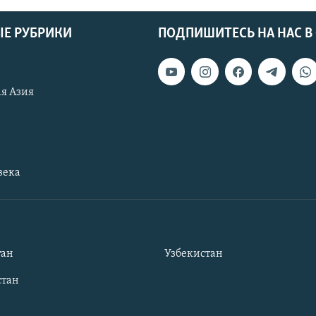
Е РУБРИКИ
ПОДПИШИТЕСЬ НА НАС В
я Азия
века
тан
Узбекистан
тан