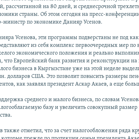
й, рассчитанной на 80 дней, и среднесрочной трехле
номики страны. Об этом сегодня на пресс-конференци
-министр по экономике Данияр Усенов.
нияра Усенова, эти программы подверстаны не под как
представляют из себя комплекс первоочередных мер по 
желого экономического положения и реально выполни
м, что Европейский банк развития и реконструкции на
алого бизнеса в Кыргызстане уже на этой неделе выдел
лн. долларов США. Это позволит повысить размеры пен
ентов, как заявлял президент Аскар Акаев, а еще боль
оддержка среднего и малого бизнеса, по словам Усенов
логооблагаемую базу и увеличить совокупный размер 
ства.
в также отметил, что за счет налогообложения ряда к
 которые прежде по протекции семьи президента Ака