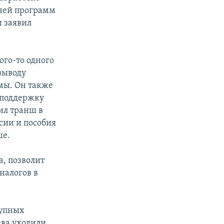
тней программ
и заявил
ого-то одного
выводу
мы. Он также
 поддержку
ил транш в
сии и пособия
ше.
а, позволит
налогов в
рупных
ева уходили