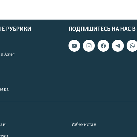
Е РУБРИКИ
ПОДПИШИТЕСЬ НА НАС В
я Азия
века
тан
Узбекистан
тан