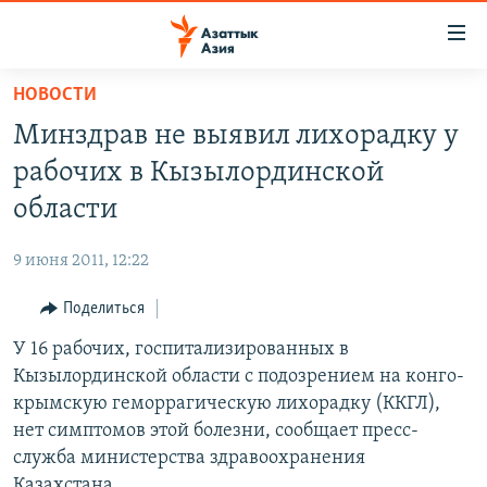
Доступность
ссылок
Вернуться
НОВОСТИ
к
ЦЕНТРАЛЬНАЯ АЗИЯ
Минздрав не выявил лихорадку у
основному
НОВОСТИ
КАЗАХСТАН
содержанию
рабочих в Кызылординской
ВОЙНА В УКРАИНЕ
Вернутся
КЫРГЫЗСТАН
области
к
НА ДРУГИХ ЯЗЫКАХ
УЗБЕКИСТАН
главной
9 июня 2011, 12:22
ТАДЖИКИСТАН
ҚАЗАҚША
навигации
ПОДПИШИТЕСЬ НА НАС В СОЦСЕТЯХ
Вернутся
Поделиться
КЫРГЫЗЧА
к
У 16 рабочих, госпитализированных в
ЎЗБЕКЧА
поиску
Кызылординской области с подозрением на конго-
ТОҶИКӢ
Все сайты РСЕ/РС
крымскую геморрагическую лихорадку (ККГЛ),
нет симптомов этой болезни, сообщает пресс-
TÜRKMENÇE
служба министерства здравоохранения
Казахстана.