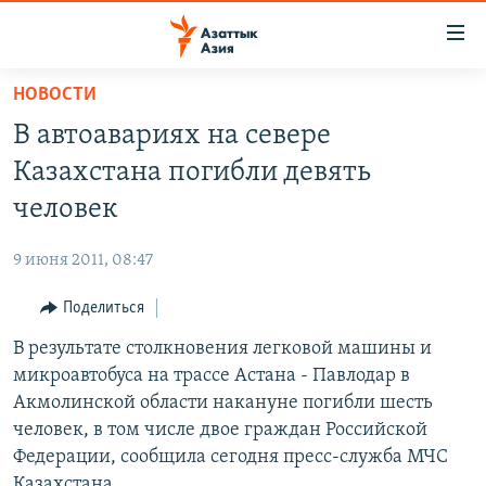
Доступность
ссылок
Вернуться
НОВОСТИ
к
ЦЕНТРАЛЬНАЯ АЗИЯ
В автоавариях на севере
основному
НОВОСТИ
КАЗАХСТАН
содержанию
Казахстана погибли девять
ВОЙНА В УКРАИНЕ
Вернутся
КЫРГЫЗСТАН
человек
к
НА ДРУГИХ ЯЗЫКАХ
УЗБЕКИСТАН
главной
9 июня 2011, 08:47
ТАДЖИКИСТАН
ҚАЗАҚША
навигации
ПОДПИШИТЕСЬ НА НАС В СОЦСЕТЯХ
Вернутся
Поделиться
КЫРГЫЗЧА
к
В результате столкновения легковой машины и
ЎЗБЕКЧА
поиску
микроавтобуса на трассе Астана - Павлодар в
ТОҶИКӢ
Все сайты РСЕ/РС
Акмолинской области накануне погибли шесть
человек, в том числе двое граждан Российской
TÜRKMENÇE
Федерации, сообщила сегодня пресс-служба МЧС
Казахстана.