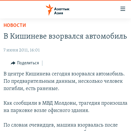
Доступность
ссылок
Вернуться
НОВОСТИ
к
ЦЕНТРАЛЬНАЯ АЗИЯ
В Кишиневе взорвался автомобиль
основному
НОВОСТИ
КАЗАХСТАН
содержанию
7 июня 2011, 16:01
ВОЙНА В УКРАИНЕ
Вернутся
КЫРГЫЗСТАН
к
НА ДРУГИХ ЯЗЫКАХ
УЗБЕКИСТАН
Поделиться
главной
ТАДЖИКИСТАН
ҚАЗАҚША
В центре Кишинева сегодня взорвался автомобиль.
навигации
ПОДПИШИТЕСЬ НА НАС В СОЦСЕТЯХ
По предварительным данным, несколько человек
Вернутся
КЫРГЫЗЧА
погибли, есть раненые.
к
ЎЗБЕКЧА
поиску
Как сообщили в МВД Молдовы, трагедия произошла
ТОҶИКӢ
Все сайты РСЕ/РС
на парковке возле офисного здания.
TÜRKMENÇE
По словам очевидцев, машина взорвалась после