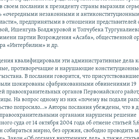
в своем послании к президенту страны выразили серь
ть «очередными незаконными и антиконституционны
ласти», предпринятыми в отношении представителей
вой, Ишенгуль Болджуровой и Топчубека Тургуналиева
 имени партии Возрождения «Асаба», общественной о
ра «Интербилим» и др.
ения квалифицировали эти административные дела к
ные, противоречащие и нарушающие конституционны
ызстана. В послании говорится, что присутствовавшие
были шокированы сфабрикованными обвинениями 19
ей правоохранительных органов Первомайского райот
ицы. На вопрос одному из них «почему вы подали рапо
льство попросило…» Авторы послания убеждены, что в 
 правоохранительными органами нарушены решение
ого суда от 14 октября 2004 года об отмене статьей 5,6
н собираться мирно, без оружия, свободно проводить 
», Закон «Об органах внутренних дел», а также статья