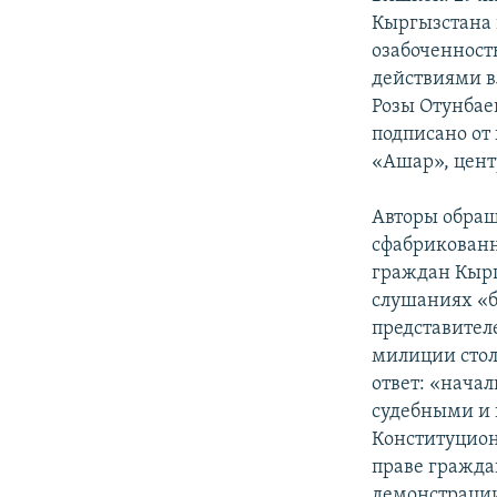
Кыргызстана 
озабоченнос
действиями в
Розы Отунбае
подписано от
«Ашар», цент
Авторы обращ
сфабрикован
граждан Кырг
слушаниях «
представител
милиции стол
ответ: «нача
судебными и
Конституционн
праве гражда
демонстрации