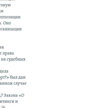
езную
ми
 оппозиции
. Оно
рганизации
ак
е права
 на судебных
дела
рт?» был дан
данном случае
,7 Закона «О
митинги и
 16