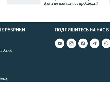
Азии не панацея от проблемы?
Е РУБРИКИ
ПОДПИШИТЕСЬ НА НАС В
я Азия
века
тан
Узбекистан