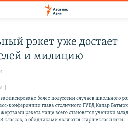
ный рэкет уже достает
елей и милицию
44
ся
а зафиксировано более полусотни случаев школьного рэ
ресс-конференции глава столичного ГУВД Капар Батырк
жертвами рэкета чаще всего становятся ученики мла
7-8 классов, а обидчиками являются старшеклассники.