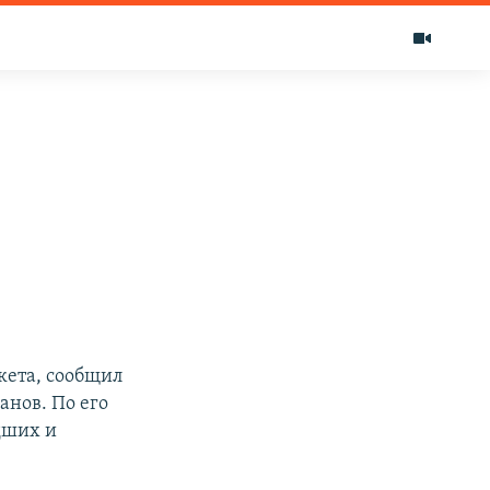
кета, сообщил
анов. По его
дших и