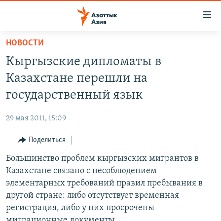
Доступность
ссылок
Вернуться
НОВОСТИ
к
ЦЕНТРАЛЬНАЯ АЗИЯ
Кыргызские дипломаты в
основному
НОВОСТИ
КАЗАХСТАН
содержанию
Казахстане перешли на
ВОЙНА В УКРАИНЕ
Вернутся
КЫРГЫЗСТАН
государственный язык
к
НА ДРУГИХ ЯЗЫКАХ
УЗБЕКИСТАН
главной
29 мая 2011, 15:09
ТАДЖИКИСТАН
ҚАЗАҚША
навигации
ПОДПИШИТЕСЬ НА НАС В СОЦСЕТЯХ
Вернутся
Поделиться
КЫРГЫЗЧА
к
Большинство проблем кыргызских мигрантов в
ЎЗБЕКЧА
поиску
Казахстане связано с несоблюдением
ТОҶИКӢ
Все сайты РСЕ/РС
элементарных требований правил пребывания в
другой стране: либо отсутствует временная
TÜRKMENÇE
регистрация, либо у них просрочены
миграционные документы.