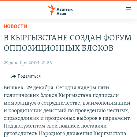
Доступность
ссылок
Вернуться
НОВОСТИ
к
ЦЕНТРАЛЬНАЯ АЗИЯ
В КЫРГЫЗСТАНЕ СОЗДАН ФОРУМ
основному
НОВОСТИ
КАЗАХСТАН
содержанию
ОППОЗИЦИОННЫХ БЛОКОВ
ВОЙНА В УКРАИНЕ
Вернутся
КЫРГЫЗСТАН
к
29 декабря 2004, 21:53
НА ДРУГИХ ЯЗЫКАХ
УЗБЕКИСТАН
главной
Поделиться
ТАДЖИКИСТАН
ҚАЗАҚША
навигации
ПОДПИШИТЕСЬ НА НАС В СОЦСЕТЯХ
Вернутся
Бишкек. 29 декабря. Сегодня лидеры пяти
КЫРГЫЗЧА
к
политических блоков Кыргызстана подписали
ЎЗБЕКЧА
поиску
меморандум о сотрудничестве, взаимопонимании
ТОҶИКӢ
Все сайты РСЕ/РС
и координации действий по проведению честных,
справедливых и прозрачных выборов в парламент.
TÜRKMENÇE
Под документом свои подписи поставили
руководитель Народного движения Кыргызстана