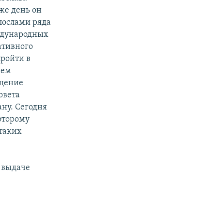
же день он
послами ряда
ждународных
ативного
ройти в
ием
ещение
овета
ну. Сегодня
которому
 таких
 выдаче