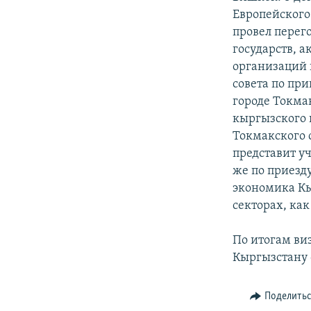
Европейского
провел перег
государств, 
организаций 
совета по пр
городе Токма
кыргызского 
Токмакского с
представит у
же по приезду
экономика Кы
секторах, ка
По итогам ви
Кыргызстану 
Поделить