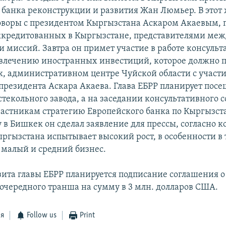
 банка реконструкции и развития Жан Люмьер. В этот 
оворы с президентом Кыргызстана Аскаром Акаевым, 
аккредитованных в Кыргызстане, представителями ме
и миссий. Завтра он примет участие в работе консульт
ивлечению иностранных инвестиций, которое должно п
к, административном центре Чуйской области с участ
президента Аскара Акаева. Глава ЕБРР планирует пос
текольного завода, а на заседании консультативного с
частникам стратегию Европейского банка по Кыргызста
 в Бишкек он сделал заявление для прессы, согласно 
ргызстана испытывает высокий рост, в особенности в
к малый и средний бизнес.
зита главы ЕБРР планируется подписание соглашения о
очередного транша на сумму в 3 млн. долларов США.
ся
Follow us
Print