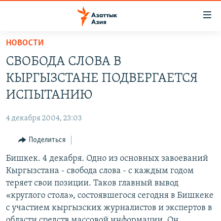
Доступность
ссылок
Вернуться
НОВОСТИ
к
ЦЕНТРАЛЬНАЯ АЗИЯ
СВОБОДА СЛОВА В
основному
НОВОСТИ
КАЗАХСТАН
содержанию
КЫРГЫЗСТАНЕ ПОДВЕРГАЕТСЯ
ВОЙНА В УКРАИНЕ
Вернутся
КЫРГЫЗСТАН
ИСПЫТАНИЮ
к
НА ДРУГИХ ЯЗЫКАХ
УЗБЕКИСТАН
главной
4 декабря 2004, 23:03
ТАДЖИКИСТАН
ҚАЗАҚША
навигации
ПОДПИШИТЕСЬ НА НАС В СОЦСЕТЯХ
Вернутся
Поделиться
КЫРГЫЗЧА
к
Бишкек. 4 декабря. Одно из основных завоеваний
ЎЗБЕКЧА
поиску
Кыргызстана - свобода слова - с каждым годом
ТОҶИКӢ
Все сайты РСЕ/РС
теряет свои позиции. Таков главный вывод
«круглого стола», состоявшегося сегодня в Бишкеке
TÜRKMENÇE
с участием кыргызских журналистов и экспертов в
области средств массовой информации. Он