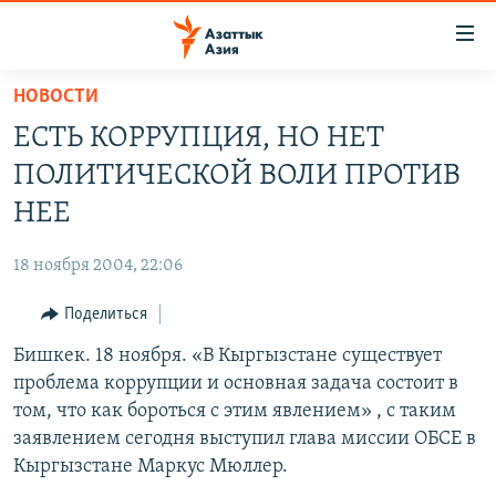
Доступность
ссылок
Вернуться
НОВОСТИ
к
ЦЕНТРАЛЬНАЯ АЗИЯ
ЕСТЬ КОРРУПЦИЯ, НО НЕТ
основному
НОВОСТИ
КАЗАХСТАН
содержанию
ПОЛИТИЧЕСКОЙ ВОЛИ ПРОТИВ
ВОЙНА В УКРАИНЕ
Вернутся
КЫРГЫЗСТАН
НЕЕ
к
НА ДРУГИХ ЯЗЫКАХ
УЗБЕКИСТАН
главной
18 ноября 2004, 22:06
ТАДЖИКИСТАН
ҚАЗАҚША
навигации
ПОДПИШИТЕСЬ НА НАС В СОЦСЕТЯХ
Вернутся
Поделиться
КЫРГЫЗЧА
к
Бишкек. 18 ноября. «В Кыргызстане существует
ЎЗБЕКЧА
поиску
проблема коррупции и основная задача состоит в
ТОҶИКӢ
Все сайты РСЕ/РС
том, что как бороться с этим явлением» , с таким
заявлением сегодня выступил глава миссии ОБСЕ в
TÜRKMENÇE
Кыргызстане Маркус Мюллер.