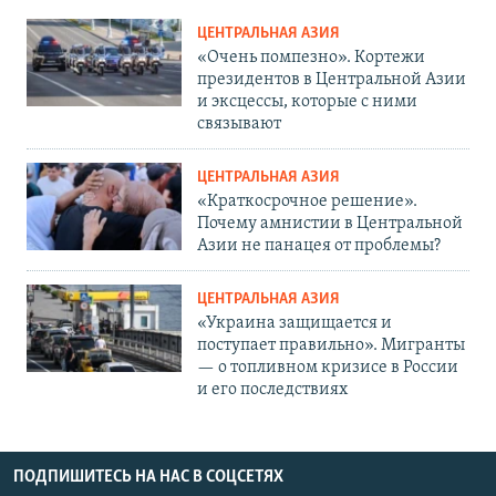
ЦЕНТРАЛЬНАЯ АЗИЯ
«Очень помпезно». Кортежи
президентов в Центральной Азии
и эксцессы, которые с ними
связывают
ЦЕНТРАЛЬНАЯ АЗИЯ
«Краткосрочное решение».
Почему амнистии в Центральной
Азии не панацея от проблемы?
ЦЕНТРАЛЬНАЯ АЗИЯ
«Украина защищается и
поступает правильно». Мигранты
— о топливном кризисе в России
и его последствиях
ПОДПИШИТЕСЬ НА НАС В СОЦСЕТЯХ