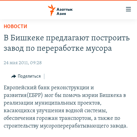
Доступность
ссылок
Вернуться
НОВОСТИ
к
ЦЕНТРАЛЬНАЯ АЗИЯ
В Бишкеке предлагают построить
основному
НОВОСТИ
КАЗАХСТАН
содержанию
завод по переработке мусора
ВОЙНА В УКРАИНЕ
Вернутся
КЫРГЫЗСТАН
к
24 мая 2011, 09:28
НА ДРУГИХ ЯЗЫКАХ
УЗБЕКИСТАН
главной
Поделиться
ТАДЖИКИСТАН
ҚАЗАҚША
навигации
ПОДПИШИТЕСЬ НА НАС В СОЦСЕТЯХ
Вернутся
Европейский банк реконструкции и
КЫРГЫЗЧА
к
развития(ЕБРР) мог бы помочь мэрии Бишкека в
ЎЗБЕКЧА
поиску
реализации муниципальных проектов,
ТОҶИКӢ
Все сайты РСЕ/РС
касающихся улучшения водной системы,
обеспечения горожан транспортом, а также по
TÜRKMENÇE
строительству мусороперерабатывающего завода.