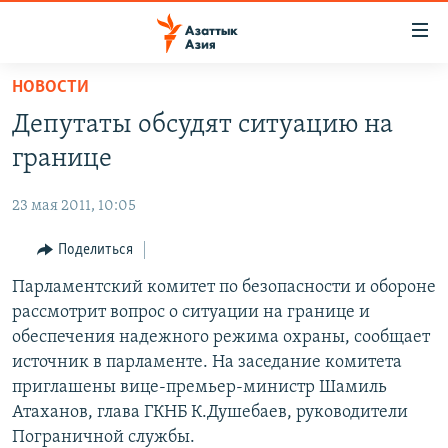
Доступность
ссылок
Вернуться
НОВОСТИ
к
ЦЕНТРАЛЬНАЯ АЗИЯ
Депутаты обсудят ситуацию на
основному
НОВОСТИ
КАЗАХСТАН
содержанию
границе
ВОЙНА В УКРАИНЕ
Вернутся
КЫРГЫЗСТАН
к
23 мая 2011, 10:05
НА ДРУГИХ ЯЗЫКАХ
УЗБЕКИСТАН
главной
Поделиться
ТАДЖИКИСТАН
ҚАЗАҚША
навигации
ПОДПИШИТЕСЬ НА НАС В СОЦСЕТЯХ
Вернутся
Парламентский комитет по безопасности и обороне
КЫРГЫЗЧА
к
рассмотрит вопрос о ситуации на границе и
ЎЗБЕКЧА
поиску
обеспечения надежного режима охраны, сообщает
ТОҶИКӢ
Все сайты РСЕ/РС
источник в парламенте. На заседание комитета
приглашены вице-премьер-министр Шамиль
TÜRKMENÇE
Атаханов, глава ГКНБ К.Душебаев, руководители
Пограничной службы.