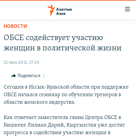
Доступность
ссылок
Вернуться
НОВОСТИ
к
ЦЕНТРАЛЬНАЯ АЗИЯ
ОБСЕ содействует участию
основному
НОВОСТИ
КАЗАХСТАН
содержанию
женщин в политической жизни
ВОЙНА В УКРАИНЕ
Вернутся
КЫРГЫЗСТАН
к
21 мая 2011, 17:34
НА ДРУГИХ ЯЗЫКАХ
УЗБЕКИСТАН
главной
Поделиться
ТАДЖИКИСТАН
ҚАЗАҚША
навигации
ПОДПИШИТЕСЬ НА НАС В СОЦСЕТЯХ
Вернутся
Сегодня в Иссык-Кульской области при поддержке
КЫРГЫЗЧА
к
ОБСЕ начался семинар по обучению тренеров в
ЎЗБЕКЧА
поиску
области женского лидерства.
ТОҶИКӢ
Все сайты РСЕ/РС
Как отмечает заместитель главы Центра ОБСЕ в
TÜRKMENÇE
Бишкеке Лилиан Дарий, Кыргызстан уже достиг
прогресса в содействии участию женщин в