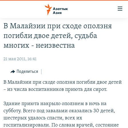
Доступность
ссылок
Вернуться
В Малайзии при сходе оползня
к
ЦЕНТРАЛЬНАЯ АЗИЯ
погибли двое детей, судьба
основному
НОВОСТИ
КАЗАХСТАН
содержанию
многих - неизвестна
ВОЙНА В УКРАИНЕ
Вернутся
КЫРГЫЗСТАН
к
21 мая 2011, 16:41
НА ДРУГИХ ЯЗЫКАХ
УЗБЕКИСТАН
главной
Поделиться
ТАДЖИКИСТАН
ҚАЗАҚША
навигации
ПОДПИШИТЕСЬ НА НАС В СОЦСЕТЯХ
Вернутся
В Малайзии при сходе оползня погибли двое детей
КЫРГЫЗЧА
к
– из числа воспитанников приюта для сирот.
ЎЗБЕКЧА
поиску
ТОҶИКӢ
Все сайты РСЕ/РС
Здание приюта накрыло оползнем в ночь на
субботу. Всего под завалами оказались 30 детей,
TÜRKMENÇE
шестерых удалось спасти, всех их
госпитализировали. По словам врачей, состояние