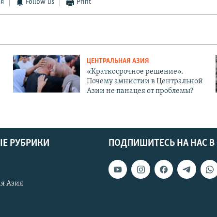
ся
Follow us
Print
ЦЕНТРАЛЬНАЯ АЗИЯ
«Краткосрочное решение».
Почему амнистии в Центральной
Азии не панацея от проблемы?
Е РУБРИКИ
ПОДПИШИТЕСЬ НА НАС В
я Азия