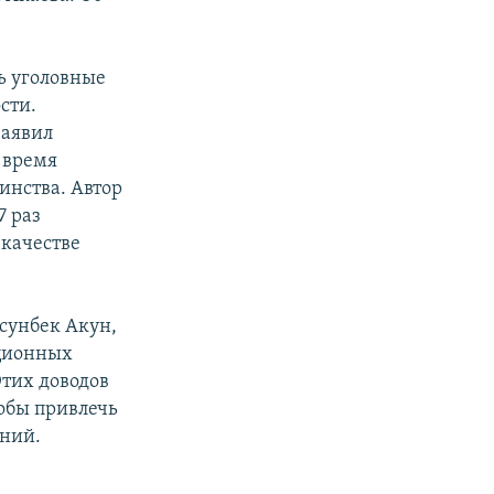
ь уголовные
сти.
заявил
 время
инства. Автор
7 раз
 качестве
сунбек Акун,
иционных
тих доводов
тобы привлечь
ений.