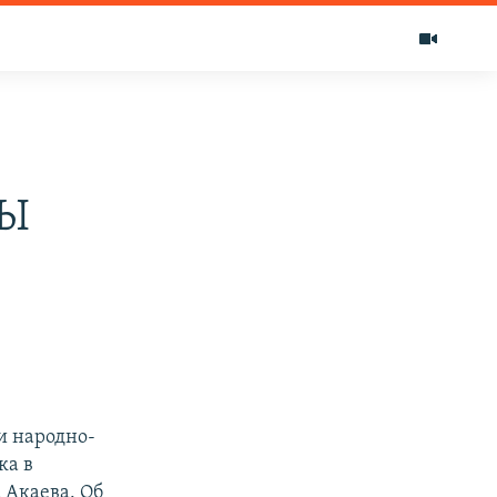
ВЫ
и народно-
ка в
 Акаева. Об