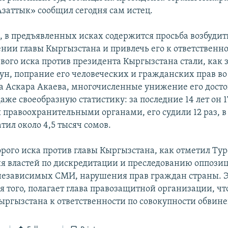
Азаттык» сообщил сегодня сам истец.
м, в предъявленных исках содержится просьба возбудит
ении главы Кыргызстана и привлечь его к ответственно
вого иска против президента Кыргызстана стали, как 
ун, попрание его человеческих и гражданских прав во
а Аскара Акаева, многочисленные унижение его досто
аже своеобразную статистику: за последние 14 лет он 1
 правоохранительными органами, его судили 12 раз, в
тил около 4,5 тысяч сомов.
рого иска против главы Кыргызстана, как отметил Тур
ия властей по дискредитации и преследованию оппоз
независимых СМИ, нарушения прав граждан страны. Э
я того, полагает глава правозащитной организации, ч
ыргызстана к ответственности по совокупности обвин