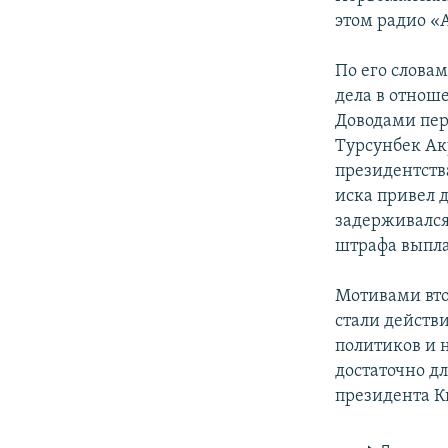
этом радио «
По его слова
дела в отнош
Доводами пер
Турсунбек Ак
президентств
иска привел д
задерживался
штрафа выпла
Мотивами вто
стали действ
политиков и 
достаточно дл
президента К